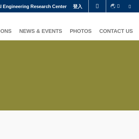
Se
l Engineering Research Center
登入
圖書館
IONS
NEWS & EVENTS
PHOTOS
CONTACT US
認識科大