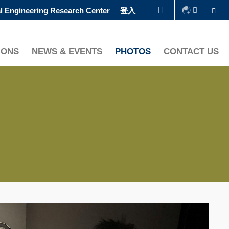
Se
l Engineering Research Center
登入
圖書館
IONS
NEWS & EVENTS
PHOTOS
CONTACT US
認識科大