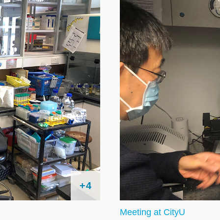
+4
Meeting at CityU