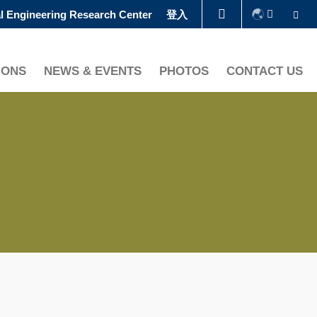
Se
l Engineering Research Center
登入
圖書館
IONS
NEWS & EVENTS
PHOTOS
CONTACT US
認識科大