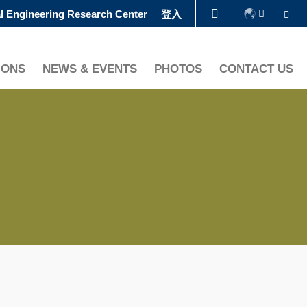
Se
l Engineering Research Center
登入
圖書館
IONS
NEWS & EVENTS
PHOTOS
CONTACT US
認識科大